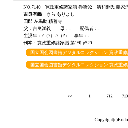
NO.7140 寛政重修諸家譜 巻第92 清和源氏 義家
吉良有義
きら ありよし
四郎 左馬助 積善寺
父：吉良満義 母：- 配偶者：-
生没年：?（?）-?（?） 享年：-
刊本：寛政重修諸家譜 第1輯 p529
国立国会図書館デジタルコレクション 寛政重修諸
国立国会図書館デジタルコレクション 寛政重修諸
<<
1
712
71
Copyright(c)Kudo 