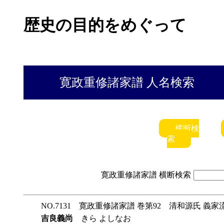
歴史の目的をめぐって
寛政重修諸家譜 人名検索
横断検
索
寛政重修諸家譜 横断検索
NO.7131 寛政重修諸家譜 巻第92 清和源氏 義家
吉良義尚
きら よしなお