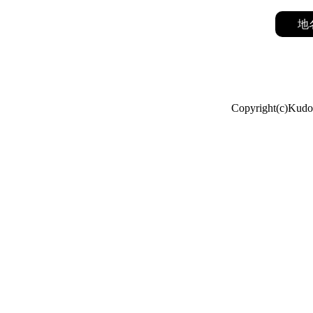
地
Copyright(c)Kudo 