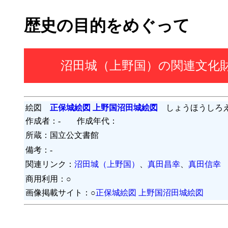
歴史の目的をめぐって
沼田城（上野国）の関連文化
絵図
正保城絵図 上野国沼田城絵図
しょうほうしろえ
作成者：- 作成年代：
所蔵：国立公文書館
備考：-
関連リンク：
沼田城（上野国）
、
真田昌幸
、
真田信幸
商用利用：○
画像掲載サイト：○
正保城絵図 上野国沼田城絵図