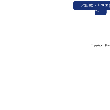
沼田城（上野国
へ
Copyright(c)Kud