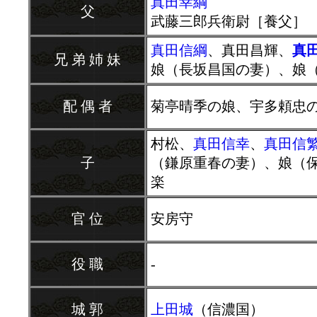
真田幸綱
父
武藤三郎兵衛尉［養父］
真田信綱
、真田昌輝、
真
兄 弟 姉 妹
娘（長坂昌国の妻）、娘
配 偶 者
菊亭晴季の娘、宇多頼忠
村松、
真田信幸
、
真田信
子
（鎌原重春の妻）、娘（
楽
官 位
安房守
役 職
-
城 郭
上田城
（信濃国）