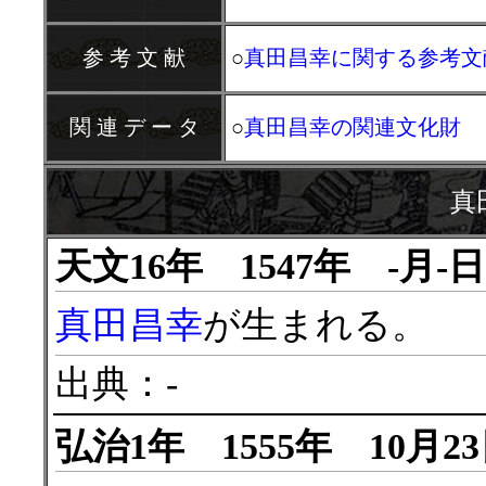
参 考 文 献
○
真田昌幸に関する参考文
関 連 デ ー タ
○
真田昌幸の関連文化財
真
天文16年 1547年 -月-
真田昌幸
が生まれる。
出典：-
弘治1年 1555年 10月2