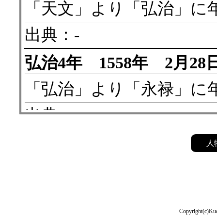
「天文」より「弘治」に
出典：-
弘治4年 1558年 2月28
「弘治」より「永禄」に
出典：-
永禄6年 1563年 2月22
人
武田信玄
が長野業盛の籠
城を落とす。
出典：『上野国群馬郡箕
Copyright(c)Kud