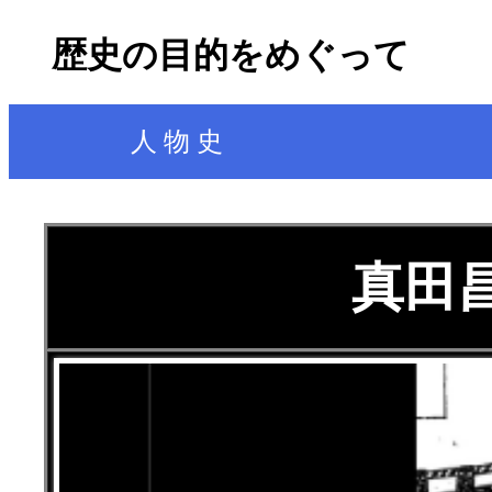
歴史の目的をめぐって
人 物 史
真田