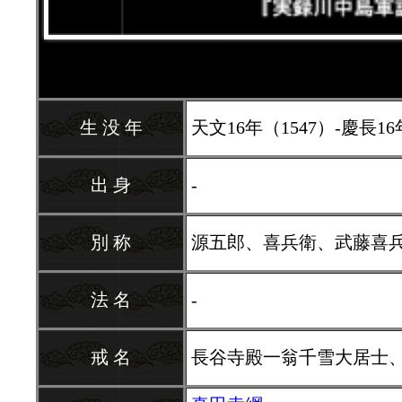
生 没 年
天文16年（1547）-慶長16年
出 身
-
別 称
源五郎、喜兵衛、武藤喜
法 名
-
戒 名
長谷寺殿一翁千雪大居士