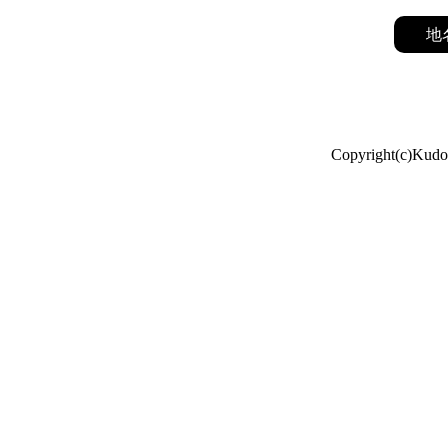
地
Copyright(c)Kudo 