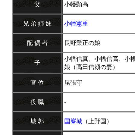
父
小幡顕高
兄 弟 姉 妹
小幡憲重
配 偶 者
長野業正の娘
小幡信真、小幡信高、小
子
娘（高田信頼の妻）
官 位
尾張守
役 職
-
城 郭
国峯城
（上野国）