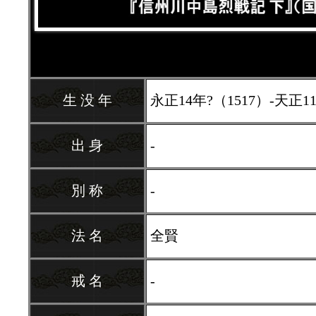
生 没 年
永正14年?（1517）-天正11
出 身
-
別 称
-
法 名
全賢
戒 名
-