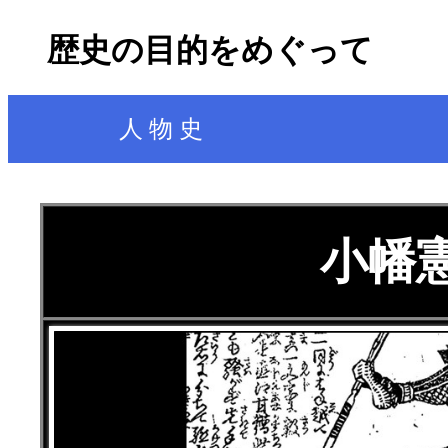
歴史の目的をめぐって
人 物 史
小幡