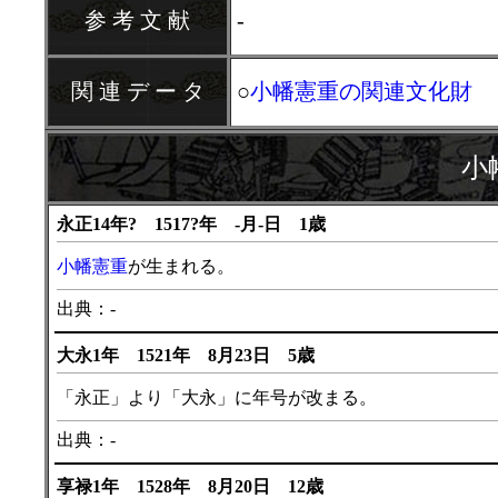
参 考 文 献
-
関 連 デ ー タ
○
小幡憲重の関連文化財
小
永正14年? 1517?年 -月-日 1歳
小幡憲重
が生まれる。
出典：-
大永1年 1521年 8月23日 5歳
「永正」より「大永」に年号が改まる。
出典：-
享禄1年 1528年 8月20日 12歳