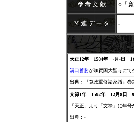
参 考 文 献
○『
関 連 デ ー タ
-
天正12年 1584年 -月-日 1
溝口善勝
が加賀国大聖寺にて
出典：『寛政重修諸家譜』巻第
文禄1年 1592年 12月8日 
「天正」より「文禄」に年号
出典：-
慶長1年 1596年 10月27日 