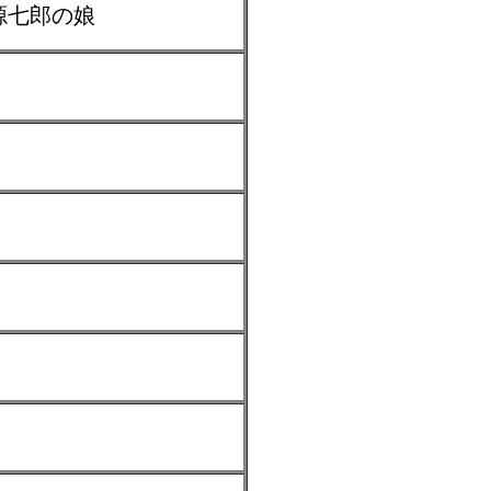
源七郎の娘