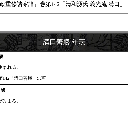
寛政重修諸家譜』巻第142「清和源氏 義光流 溝口
溝口善勝 年表
歳
生まれる。
142「溝口善勝」の項
9歳
が改まる。
13歳