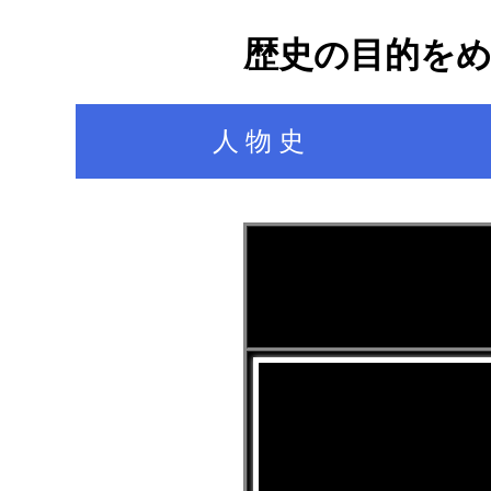
歴史の目的を
人 物 史