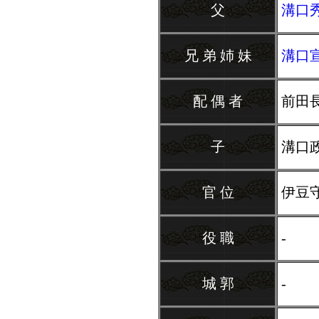
父
溝口
兄 弟 姉 妹
溝口
配 偶 者
前田
子
溝口
官 位
伊豆
役 職
-
城 郭
-