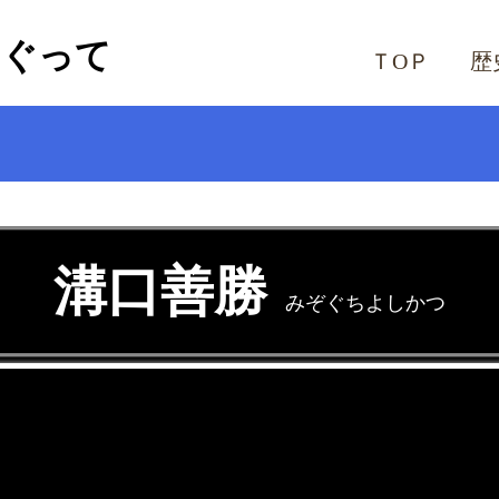
めぐって
ＴОＰ
歴
溝口善勝
みぞぐちよしかつ