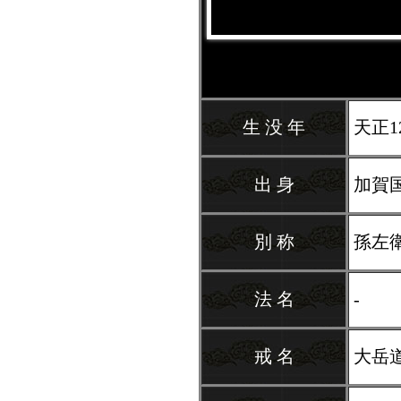
生 没 年
天正1
出 身
加賀
別 称
孫左
法 名
-
戒 名
大岳