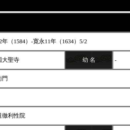
2年（1584）-寛永11年（1634）5/2
国大聖寺
幼 名
-
衛門
道徹利性院