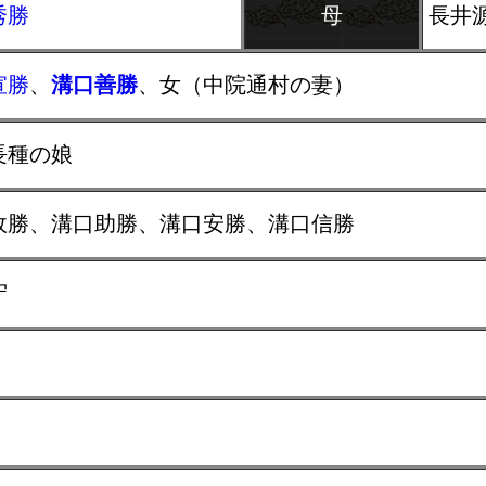
秀勝
母
長井
宣勝
、
溝口善勝
、女（中院通村の妻）
長種の娘
政勝、溝口助勝、溝口安勝、溝口信勝
守