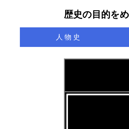
歴史の目的を
人 物 史