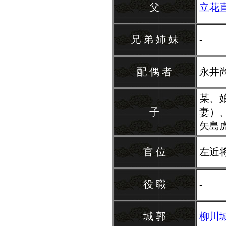
父
立花
兄 弟 姉 妹
-
配 偶 者
永井
某、
子
妻）
矢島
官 位
左近
役 職
-
城 郭
柳川