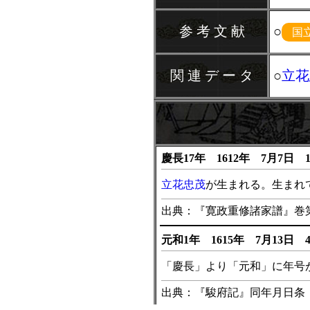
参 考 文 献
○
国
関 連 デ ー タ
○
立花
慶長17年 1612年 7月7日 
立花忠茂
が生まれる。生まれ
出典：『寛政重修諸家譜』巻第
元和1年 1615年 7月13日 
「慶長」より「元和」に年号
出典：『駿府記』同年月日条