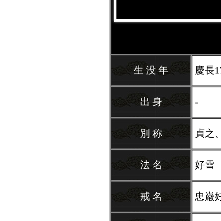
生 没 年
慶長17
出 身
-
別 称
貞之
法 名
好雪
戒 名
忠巌