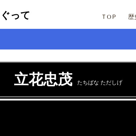
めぐって
ＴОＰ
歴
立花忠茂
たちばな ただしげ