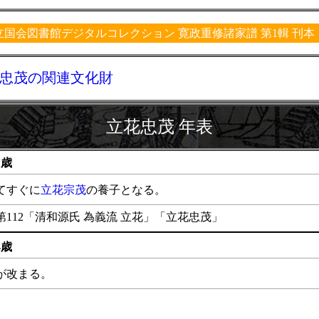
立国会図書館デジタルコレクション 寛政重修諸家譜 第1輯 刊本
忠茂の関連文化財
立花忠茂 年表
1歳
てすぐに
立花宗茂
の養子となる。
112「清和源氏 為義流 立花」「立花忠茂」
4歳
が改まる。