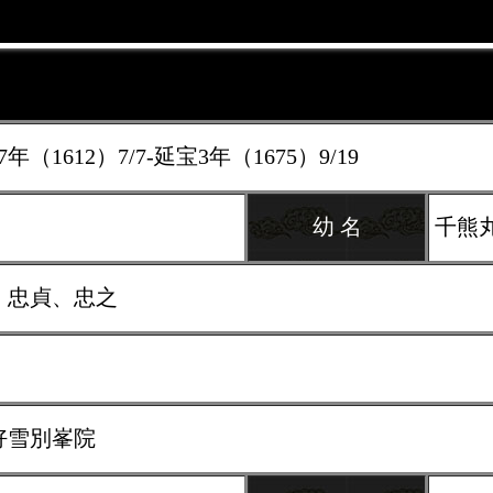
年（1612）7/7-延宝3年（1675）9/19
幼 名
千熊
、忠貞、忠之
好雪別峯院