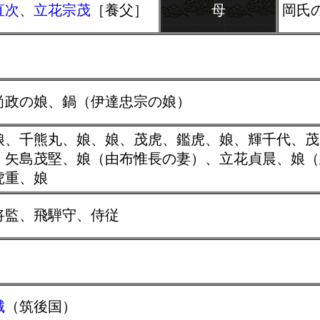
直次
、
立花宗茂
［養父］
母
岡氏
尚政の娘、鍋（伊達忠宗の娘）
娘、千熊丸、娘、娘、茂虎、鑑虎、娘、輝千代、茂
、矢島茂堅、娘（由布惟長の妻）、立花貞晨、娘（
虎重、娘
将監、飛騨守、侍従
城
（筑後国）