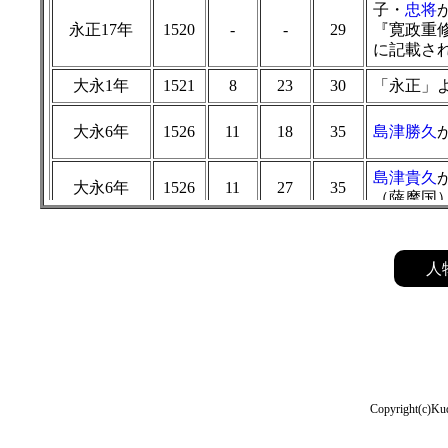
子・
忠将
永正17年
1520
-
-
29
『寛政重修
に記載さ
大永1年
1521
8
23
30
「永正」
大永6年
1526
11
18
35
島津勝久
島津貴久
大永6年
1526
11
27
35
（薩摩国
享禄1年
1528
8
20
37
「大永」
人
天文1年
1532
7
29
41
「享禄」
孫・
義久
天文2年
1533
2
9
42
る。
孫・
義弘
天文4年
1535
7
23
44
る。
Copyright(c)Kud
天文6年
1537
7
10
46
孫・
歳久