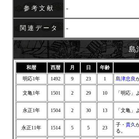
参 考 文 献
-
関 連 デ ー タ
-
島
和暦
西暦
月
日
年齢
明応1年
1492
9
23
1
島津忠良
文亀1年
1501
2
29
10
「明応」
永正1年
1504
2
30
13
「文亀」
子・
貴久
永正11年
1514
5
5
23
る。