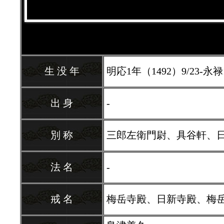
生 没 年
明応1年（1492）9/23-永禄1
出 身
-
別 称
三郎左衛門尉、具谷軒、
法 名
-
戒 名
梅岳寺殿、日新寺殿、梅