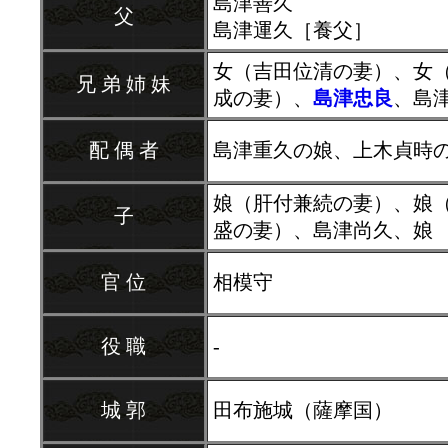
島津善久
父
島津運久［養父］
女（吉田位清の妻）、女
兄 弟 姉 妹
成の妻）、
島津忠良
、島
配 偶 者
島津重久の娘、上木貞時
娘（肝付兼続の妻）、娘
子
盛の妻）、島津尚久、娘
官 位
相模守
役 職
-
城 郭
田布施城（薩摩国）