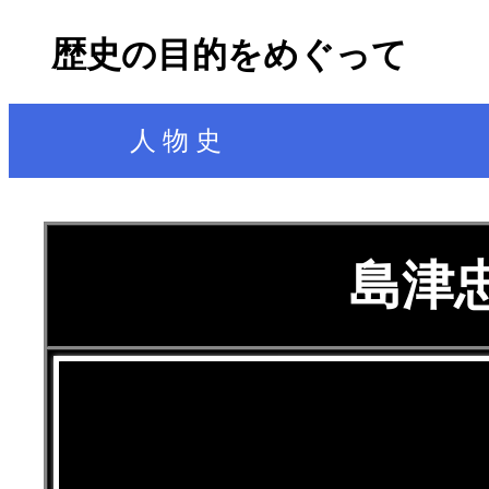
歴史の目的をめぐって
人 物 史
島津