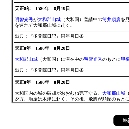
天正8年 1580年 8月19日
明智光秀
が
大和郡山城
（大和国）普請中の
筒井順慶
を
を連れて大和郡山城に赴く。
出典：『多聞院日記』同年月日条
天正8年 1580年 8月20日
大和郡山城
（大和国）に滞在中の
明智光秀
のもとに
興
出典：『多聞院日記』同年月日条
天正8年 1580年 8月20日
大和国内の城の破却がおおむね完了する。
大和郡山城
夕方、順慶は木津に赴く。その後、飛脚が順慶のもと
出典：『多聞院日記』同年月日条
城
天正8年 1580年 11月7日