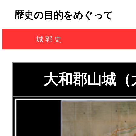
歴史の目的をめぐって
城 郭 史
大和郡山城（