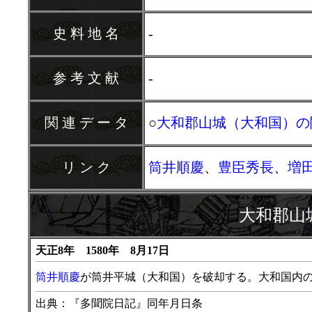
史 料 地 名
-
参 考 文 献
-
関 連 デ ー タ
○
大和郡山城（大和国）の
リ ン ク
筒井順慶
、
豊臣秀長
、
増
大和郡山
天正8年 1580年 8月17日
筒井順慶
が筒井平城（大和国）を破却する。大和国内
出典：『多聞院日記』同年月日条