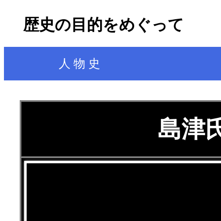
歴史の目的をめぐって
人 物 史
島津