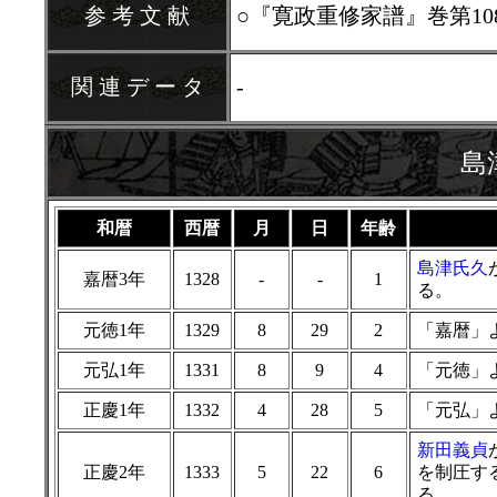
参 考 文 献
○『寛政重修家譜』巻第10
関 連 デ ー タ
-
島
和暦
西暦
月
日
年齢
島津氏久
嘉暦3年
1328
-
-
1
る。
元徳1年
1329
8
29
2
「嘉暦」
元弘1年
1331
8
9
4
「元徳」
正慶1年
1332
4
28
5
「元弘」
新田義貞
正慶2年
1333
5
22
6
を制圧す
る。