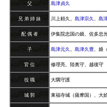
父
島津貞久
兄 弟 姉 妹
川上頼久、
島津宗久
、
島
配 偶 者
伊集院忠国の娘、佐多忠
子
島津元久
、
島津久豊
、娘
官 位
修理亮、陸奥守、越後守
役 職
大隅守護
城 郭
東福寺城（薩摩国）、大