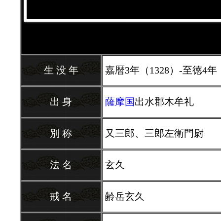
生 没 年
嘉暦3年（1328）-至徳4年
出 身
薩摩国
出水郡木牟礼
別 称
又三郎、三郎左衛門尉
法 名
玄久
戒 名
齢岳玄久