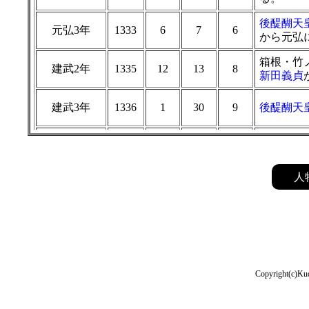
後醍醐天
元弘3年
1333
6
7
6
から元弘
箱根・竹
建武2年
1335
12
13
8
新田義貞
建武3年
1336
1
30
9
後醍醐天
桜山にて
建武3年
1336
2
13
9
貞
・
北畠
利する。
人
延元1年
1336
2
29
9
「建武」
湊川（摂
延元1年
1336
5
25
9
い、尊氏
後醍醐天
Copyright(c)Kud
延元1年
1336
10
10
9
位を
恒良
後醍醐天