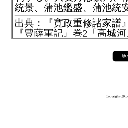
統景、蒲池鑑盛、蒲池統
出典：『寛政重修諸家譜』
『豊薩軍記』巻2「高城
天正14年 1586年 2月
地
島津義久
が川上久隅、町
伊集院久治、上原尚近、
辰、上井覚兼を召し、豊
義久は、先日、豊後国攻
Copyright(c)Kud
国・肥前国の国衆より人
突入し、大河の多い肥後
なことから、豊後国侵攻