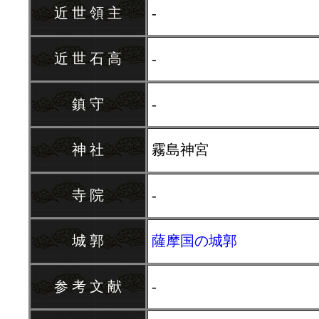
近 世 領 主
-
近 世 石 高
-
鎮 守
-
神 社
霧島神宮
寺 院
-
城 郭
薩摩国の城郭
参 考 文 献
-