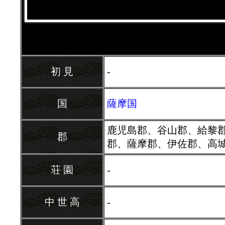
初 見
-
国
薩摩国
鹿児島郡、谷山郡、給黎
郡
郡、薩摩郡、伊佐郡、高
荘 園
-
中 世 高
-