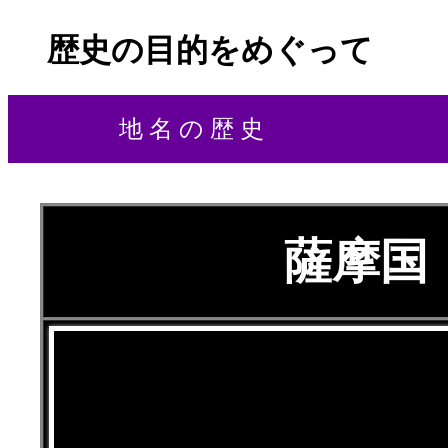
歴史の目的をめぐって
地 名 の 歴 史
薩摩国