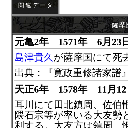
関 連 デ ー タ
-
薩摩
元亀2年 1571年 6月2
島津貴久
が薩摩国にて死
出典：『寛政重修諸家譜』
天正6年 1578年 11月
耳川にて田北鎮周、佐伯
隈石宗等が率いる大友勢
利する。大友方は鎮周、