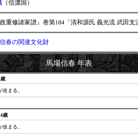
城
（信濃国）
寛政重修諸家譜』巻第184「清和源氏 義光流 武田
信春の関連文化財
馬場信春 年表
7歳
が改まる。
14歳
が改まる。