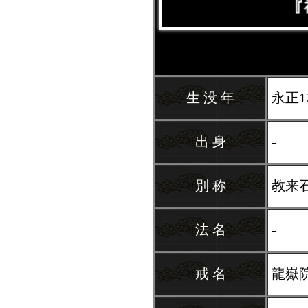
生 没 年
永正1
出 身
-
別 称
教来
法 名
-
戒 名
龍嶽