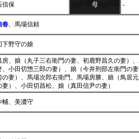
石信保
母
-
信春
、馬場信頼
切下野守の娘
昌房、娘（丸子三右衛門の妻、初鹿野昌久の妻）、
妻、小田切惣三郎の妻）、娘（今井刑部左衛門の妻
房の妻）、馬場次郎右衛門、馬場房勝、娘（鳥居元
の妻）、小田切昌松、娘（真田信尹の妻）
少輔、美濃守