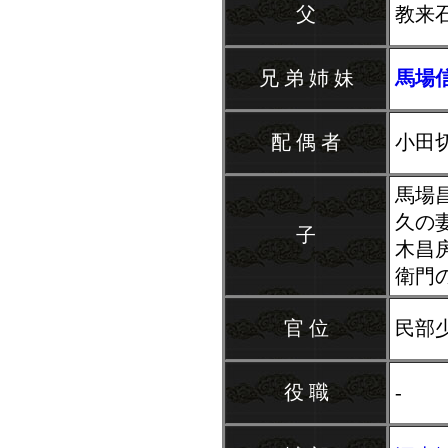
父
教来
兄 弟 姉 妹
馬場
配 偶 者
小田
馬場
久の
子
木昌
衛門
官 位
民部
役 職
-