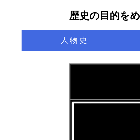
歴史の目的を
人 物 史