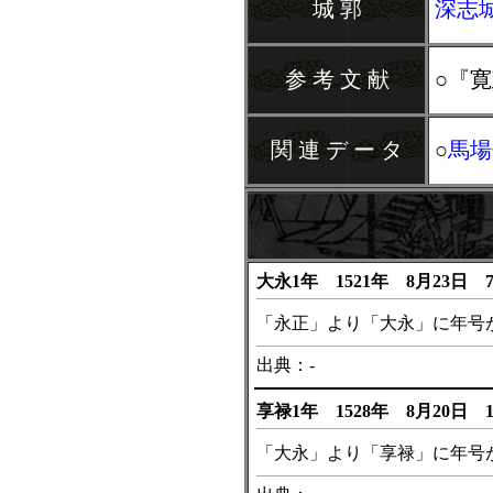
城 郭
深志
参 考 文 献
○『
関 連 デ ー タ
○
馬場
大永1年 1521年 8月23日 
「永正」より「大永」に年号
出典：-
享禄1年 1528年 8月20日 
「大永」より「享禄」に年号