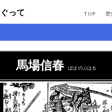
めぐって
ＴОＰ
歴
馬場信春
ばば のぶはる