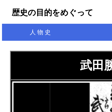
歴史の目的をめぐって
人 物 史
武田