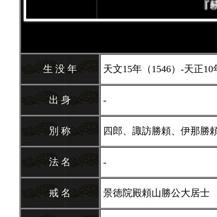
生 没 年
天文15年（1546）-天正10年
出 身
-
別 称
四郎、諏訪勝頼、伊那勝
法 名
-
戒 名
景徳院殿頼山勝公大居士