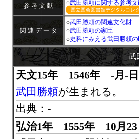
○
武田勝頼に関する参考文
参 考 文 献
国立国会図書館デジタルコレクシ
○
武田勝頼の関連文化財
関 連 デ ー タ
○
武田勝頼の家臣
○
史料にみえる武田勝頼の
武
天文15年 1546年 -月-
武田勝頼
が生まれる。
出典：-
弘治1年 1555年 10月2