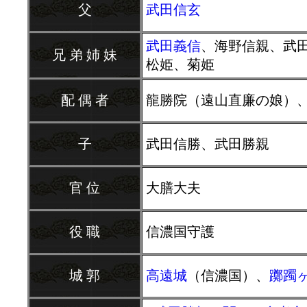
父
武田信玄
武田義信
、海野信親、武
兄 弟 姉 妹
松姫、菊姫
配 偶 者
龍勝院（遠山直廉の娘）
子
武田信勝、武田勝親
官 位
大膳大夫
役 職
信濃国守護
城 郭
高遠城
（信濃国）、
躑躅