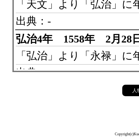
「天文」より「弘治」に
出典：-
弘治4年 1558年 2月28
「弘治」より「永禄」に
出典：-
永禄8年 1565年 9月9日
人
織田信長
が
武田信玄
に使
との婚姻を提案する。信
出典：『享禄以来年代記』
Copyright(c)Kud