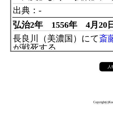
出典：-
弘治2年 1556年 4月20
長良川（美濃国）にて
斎
が戦死する。
出典：-
人
弘治4年 1558年 2月28
「弘治」より「永禄」に
出典：-
Copyright(c)Kud