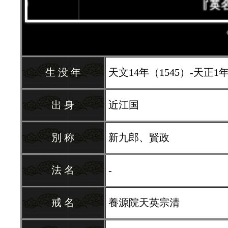
生 没 年
天文14年（1545）-天正1年（
出 身
近江国
別 称
新九郎、賢政
法 名
-
戒 名
養源院天英宗清