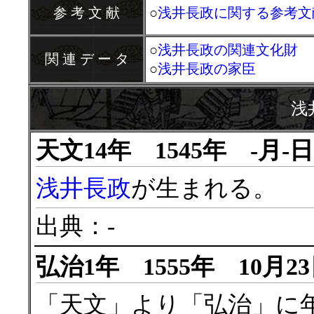
参 考 文 献
○
浅井長政に関する参考文
○
浅井長政の関連文化財
関 連 デ ー タ
○
浅井長政の家臣
浅
天文14年 1545年 -月-
浅井長政
が生まれる。
出典：-
弘治1年 1555年 10月2
「天文」より「弘治」に