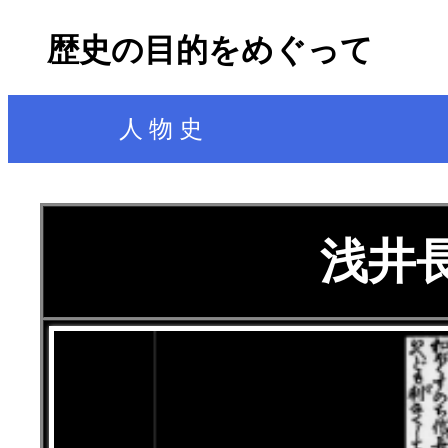
歴史の目的をめぐって
人 物 史
浅井