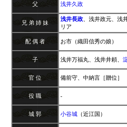
父
浅井久政
浅井長政
、浅井政元、浅
兄 弟 姉 妹
リア
配 偶 者
お市（織田信秀の娘）
子
浅井万福丸、浅井井頼、
官 位
備前守、中納言［贈位］
役 職
-
城 郭
小谷城
（近江国）