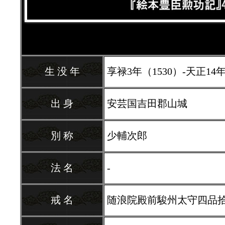
生 没 年
享禄3年（1530）-天正14年（
出 身
安芸国吉田郡山城
別 称
少輔次郎
法 名
-
戒 名
随浪院殿前駿州太守四品