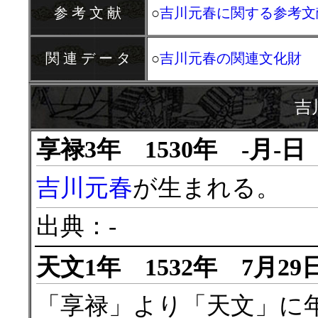
参 考 文 献
○
吉川元春に関する参考文
関 連 デ ー タ
○
吉川元春の関連文化財
吉
享禄3年 1530年 -月-日
吉川元春
が生まれる。
出典：-
天文1年 1532年 7月29
「享禄」より「天文」に