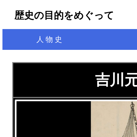
歴史の目的をめぐって
人 物 史
吉川