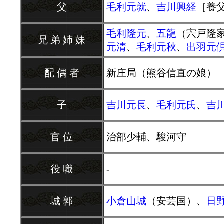
父
毛利元就
、
吉川興経
［養
毛利隆元
、
五龍
（宍戸隆
兄 弟 姉 妹
元清
、
毛利元秋
、
出羽元
配 偶 者
新庄局（熊谷信直の娘）
子
吉川元長
、
毛利元氏
、
吉
官 位
治部少輔、駿河守
役 職
-
城 郭
小倉山城
（安芸国）、
日