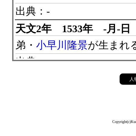
出典：-
天文2年 1533年 -月-日
弟・
小早川隆景
が生まれ
出典：-
天文9年 1540年 8月10
人
尼子詮久
が
吉田郡山城
（
く、
月山富田城
（出雲国
尼子久幸
、尼子経貞、
尼
Copyright(c)Kud
尼子敬久
が、国衆として