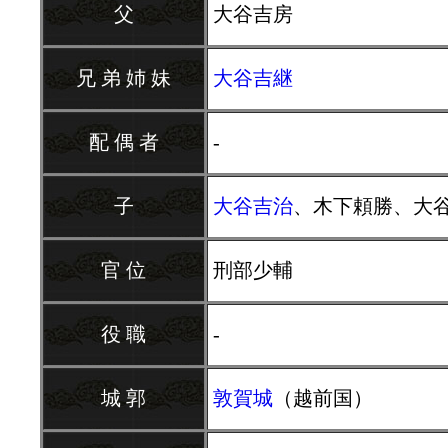
父
大谷吉房
兄 弟 姉 妹
大谷吉継
配 偶 者
-
子
大谷吉治
、木下頼勝、大
官 位
刑部少輔
役 職
-
城 郭
敦賀城
（越前国）