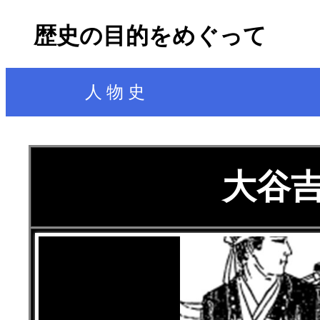
歴史の目的をめぐって
人 物 史
大谷