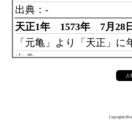
出典：-
天正1年 1573年 7月28
「元亀」より「天正」に
出典：-
天正11年 1583年 4月2
人
柴田勝家
が
北之庄城
（越
出典：-
Copyright(c)Kud
天正12年 1584年 4月9