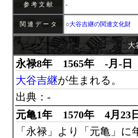
参 考 文 献
-
関 連 デ ー タ
○
大谷吉継の関連文化財
大
永禄8年 1565年 -月-日
大谷吉継
が生まれる。
出典：-
元亀1年 1570年 4月23
「永禄」より「元亀」に