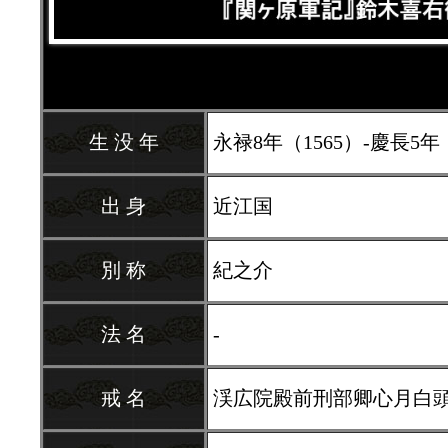
生 没 年
永禄8年（1565）-慶長5年（1
出 身
近江国
別 称
紀之介
法 名
-
戒 名
渓広院殿前刑部卿心月白