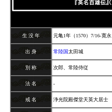
生 没 年
元亀1年（1570）7/16-寛永1
出 身
常陸国
太田城
別 称
次郎、常陸侍従
法 名
-
戒 名
浄光院殿傑堂天英大居士