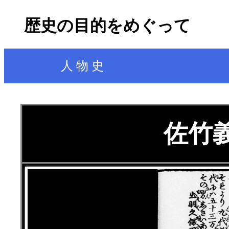
歴史の目的をめぐって
人 物 史
佐竹