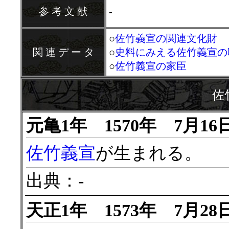
参 考 文 献
-
○
佐竹義宣の関連文化財
関 連 デ ー タ
○
史料にみえる佐竹義宣の
○
佐竹義宣の家臣
佐
元亀1年 1570年 7月16
佐竹義宣
が生まれる。
出典：-
天正1年 1573年 7月28