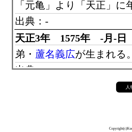
「元亀」より「天正」に
出典：-
天正3年 1575年 -月-日
弟・
蘆名義広
が生まれる
出典：-
天正12年 1584年 10月
人
蘆名盛隆
が死去する。
出典：-
Copyright(c)Kud