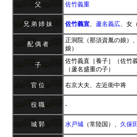
父
佐竹義重
兄 弟 姉 妹
佐竹義宣
、
蘆名義広
、女
正洞院（那須資胤の娘）
配 偶 者
娘）
佐竹義直［養子］（佐竹
子
（蘆名盛重の子）
官 位
右京大夫、左近衛中将
役 職
-
城 郭
水戸城
（常陸国）、
久保